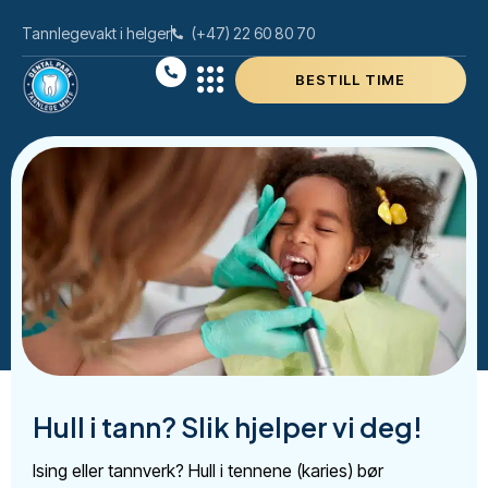
Tannlegevakt i helger
(+47) 22 60 80 70
BESTILL TIME
Hull i tann? Slik hjelper vi deg!
Ising eller tannverk? Hull i tennene (karies) bør