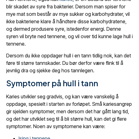
blir skadet av syre fra bakterier. Dersom man spiser for
mye mat som består av mye sukker og karbohydrater, vil
ikke bakteriene klare å håndtere disse karbohydratene,
og dermed produsere syre, istedenfor energi. Denne
syren vil bryte ned tennene, og vil over tid kunne lage hull i
tennene.
Dersom du ikke oppdager hull i en tann tidlig nok, kan det
føre til større tannskader. Du bør derfor være flink til å
jevnlig dra og sjekke deg hos tannlegen.
Symptomer på hull i tann
Karies utvikler seg gradvis, og kan være vanskelig å
oppdage, spesielt i starten av forløpet. Små kariesangrep
gir sjelden symptomer, men dersom det har gått lang tid,
og det har utviklet seg til å bli større hull, kan det gi flere
symptomer. Noen av symptomene kan være:
Ising i tennene