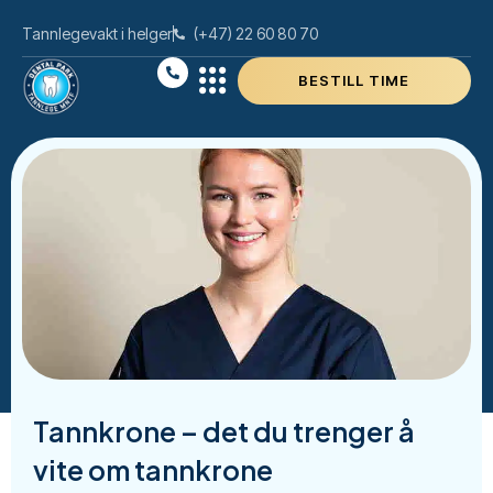
Tannlegevakt i helger
(+47) 22 60 80 70
BESTILL TIME
Tannkrone – det du trenger å
vite om tannkrone