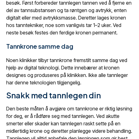
besøk. Først forbereder tannlegen tannen ved å fjerne en
del av tannsubstansen og ta røntgen og avtrykk, enten
digitalt eller med avtrykksmasse. Deretter lages kronen
hos tanntekniker, noe som vanligvis tar 1–2 uker. Ved
neste besøk festes den ferdige kronen permanent.
Tannkrone samme dag
Noen klinikker tilbyr tannkrone fremstilt samme dag ved
hjelp av digital teknologi. Dette innebærer at kronen
designes og produseres på klinikken. Ikke alle tannleger
har denne teknologien tilgjengelig.
Snakk med tannlegen din
Den beste måten å avgjøre om tannkrone er riktig løsning
for deg, er å rådføre seg med tannlegen. Ved akutte
smerter eller skader kan tannlegen raskt sette på en
midlertidig krone og deretter planlegge videre behandling.
Tannlegen vil alltid anbefale den løsningen som gir best