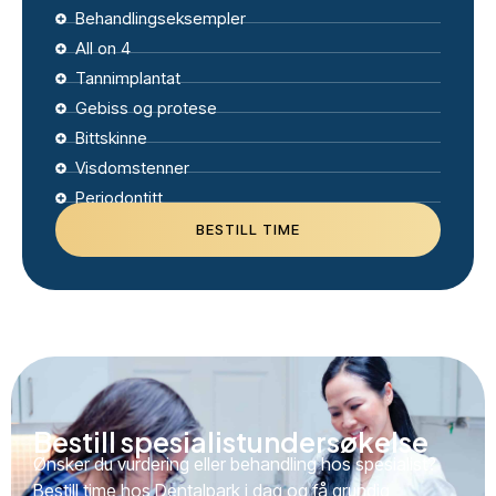
Behandlingseksempler
All on 4
Tannimplantat
Gebiss og protese
Bittskinne
Visdomstenner
Periodontitt
BESTILL TIME
Bestill spesialistundersøkelse
Ønsker du vurdering eller behandling hos spesialist?
Bestill time hos Dentalpark i dag og få grundig