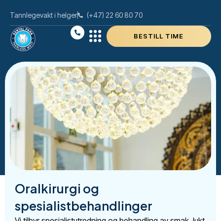
Tannlegevakt i helger
(+47) 22 60 80 70
BESTILL TIME
Oralkirurgi og
spesialistbehandlinger
Vi tilbyr spesialistutredning og behandling av smak, lukt