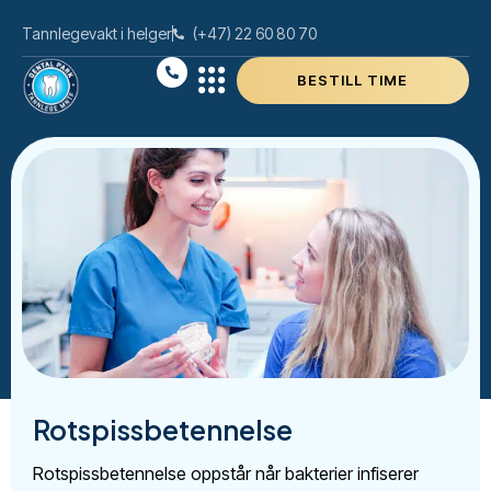
Tannlegevakt i helger
(+47) 22 60 80 70
BESTILL TIME
Rotspissbetennelse
Rotspissbetennelse oppstår når bakterier infiserer