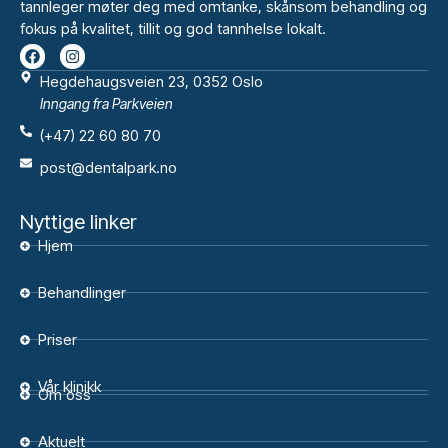
tannleger møter deg med omtanke, skånsom behandling og
fokus på kvalitet, tillit og god tannhelse lokalt.
Hegdehaugsveien 23, 0352 Oslo
Inngang fra Parkveien
(+47) 22 60 80 70
post@dentalpark.no
Nyttige linker
Hjem
Behandlinger
Priser
Vår klinikk
Om oss
Aktuelt