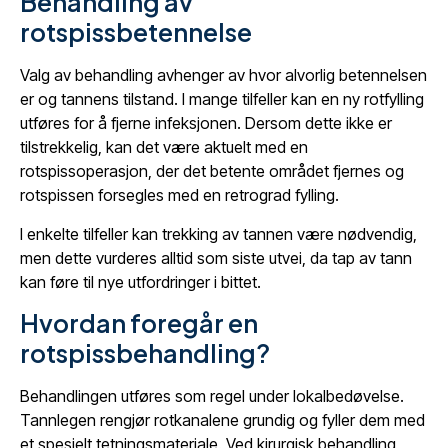
Behandling av
rotspissbetennelse
Valg av behandling avhenger av hvor alvorlig betennelsen
er og tannens tilstand. I mange tilfeller kan en ny rotfylling
utføres for å fjerne infeksjonen. Dersom dette ikke er
tilstrekkelig, kan det være aktuelt med en
rotspissoperasjon, der det betente området fjernes og
rotspissen forsegles med en retrograd fylling.
I enkelte tilfeller kan trekking av tannen være nødvendig,
men dette vurderes alltid som siste utvei, da tap av tann
kan føre til nye utfordringer i bittet.
Hvordan foregår en
rotspissbehandling?
Behandlingen utføres som regel under lokalbedøvelse.
Tannlegen rengjør rotkanalene grundig og fyller dem med
et spesielt tetningsmateriale. Ved kirurgisk behandling