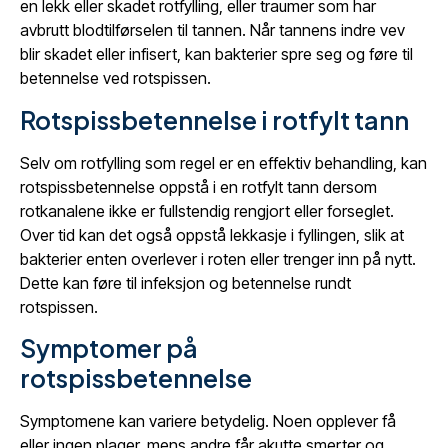
en lekk eller skadet rotfylling, eller traumer som har
avbrutt blodtilførselen til tannen. Når tannens indre vev
blir skadet eller infisert, kan bakterier spre seg og føre til
betennelse ved rotspissen.
Rotspissbetennelse i rotfylt tann
Selv om rotfylling som regel er en effektiv behandling, kan
rotspissbetennelse oppstå i en rotfylt tann dersom
rotkanalene ikke er fullstendig rengjort eller forseglet.
Over tid kan det også oppstå lekkasje i fyllingen, slik at
bakterier enten overlever i roten eller trenger inn på nytt.
Dette kan føre til infeksjon og betennelse rundt
rotspissen.
Symptomer på
rotspissbetennelse
Symptomene kan variere betydelig. Noen opplever få
eller ingen plager, mens andre får akutte smerter og