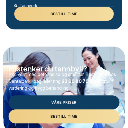
Tannverk
BESTILL TIME
Mistenker du tannbyll?
Ikke vent med betennelse og smerter. Bestill time hos
Dentalpark i dag, eller ring
22 60 80 70
for akutt
vurdering og trygg behandling.
VÅRE PRISER
BESTILL TIME