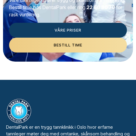
Våre tannleger utfører trygg og skånsom tanntrekking.
Bestill time hos DentalPark eller ring
22 60 80 70
for
rask vurdering.
VÅRE PRISER
BESTILL TIME
DentalPark er en trygg tannklinikk i Oslo hvor erfarne
tannleger møter deg med omtanke, skånsom behandling og