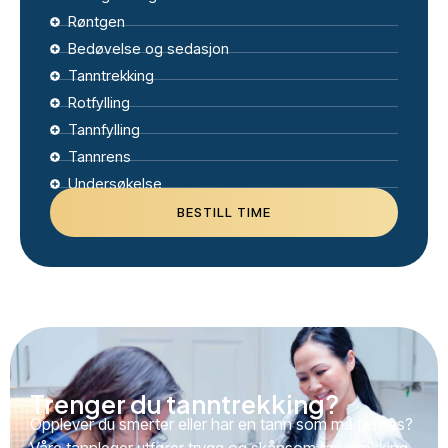
Røntgen
Bedøvelse og sedasjon
Tanntrekking
Rotfylling
Tannfylling
Tannrens
Undersøkelse
BESTILL TIME
Trenger du tanntrekking?
Opplever du smerter eller har en tann som må fjernes?