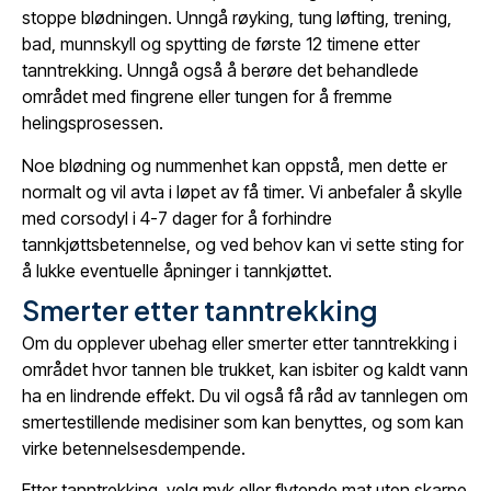
stoppe blødningen. Unngå røyking, tung løfting, trening,
bad, munnskyll og spytting de første 12 timene etter
tanntrekking. Unngå også å berøre det behandlede
området med fingrene eller tungen for å fremme
helingsprosessen.
Noe blødning og nummenhet kan oppstå, men dette er
normalt og vil avta i løpet av få timer. Vi anbefaler å skylle
med corsodyl i 4-7 dager for å forhindre
tannkjøttsbetennelse, og ved behov kan vi sette sting for
å lukke eventuelle åpninger i tannkjøttet.
Smerter etter tanntrekking
Om du opplever ubehag eller smerter etter tanntrekking i
området hvor tannen ble trukket, kan isbiter og kaldt vann
ha en lindrende effekt. Du vil også få råd av tannlegen om
smertestillende medisiner som kan benyttes, og som kan
virke betennelsesdempende.
Etter tanntrekking, velg myk eller flytende mat uten skarpe