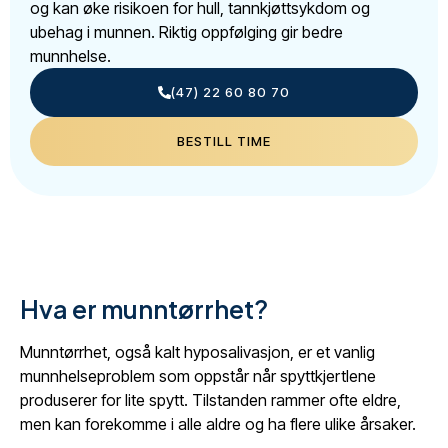
og kan øke risikoen for hull, tannkjøttsykdom og
ubehag i munnen. Riktig oppfølging gir bedre
munnhelse.
(47) 22 60 80 70
BESTILL TIME
Hva er munntørrhet?
Munntørrhet, også kalt hyposalivasjon, er et vanlig
munnhelseproblem som oppstår når spyttkjertlene
produserer for lite spytt. Tilstanden rammer ofte eldre,
men kan forekomme i alle aldre og ha flere ulike årsaker.