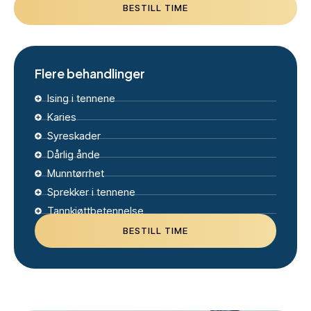
BESTILL TIME
Flere behandlinger
Ising i tennene
Karies
Syreskader
Dårlig ånde
Munntørrhet
Sprekker i tennene
Tannkjøttbetennelse
BESTILL TIME