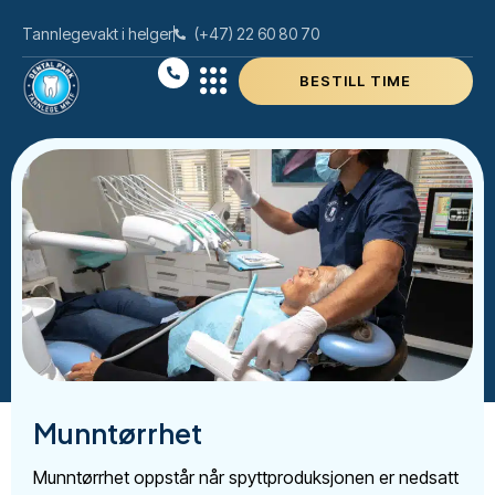
Tannlegevakt i helger
(+47) 22 60 80 70
BESTILL TIME
Munntørrhet
Munntørrhet oppstår når spyttproduksjonen er nedsatt