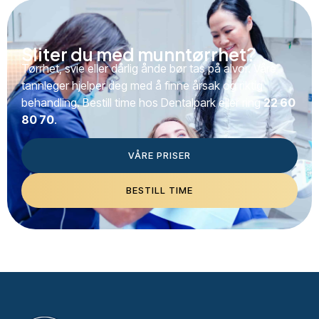
Sliter du med munntørrhet?
Tørrhet, svie eller dårlig ånde bør tas på alvor. Våre
tannleger hjelper deg med å finne årsak og riktig
behandling. Bestill time hos Dentalpark eller ring
22 60
80 70
.
VÅRE PRISER
BESTILL TIME